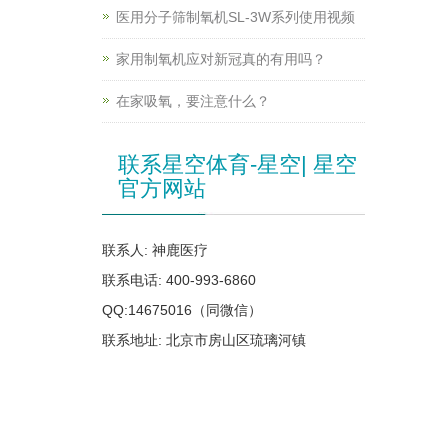
医用分子筛制氧机SL-3W系列使用视频
家用制氧机应对新冠真的有用吗？
在家吸氧，要注意什么？
联系星空体育-星空| 星空
官方网站
联系人: 神鹿医疗
联系电话: 400-993-6860
QQ:14675016（同微信）
联系地址: 北京市房山区琉璃河镇