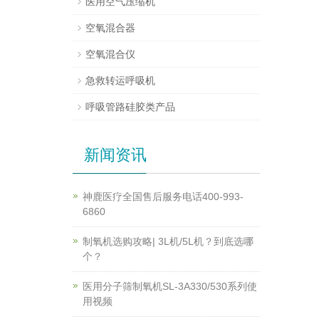
医用空气压缩机
空氧混合器
空氧混合仪
急救转运呼吸机
呼吸管路硅胶类产品
新闻资讯
神鹿医疗全国售后服务电话400-993-
6860
制氧机选购攻略| 3L机/5L机？到底选哪
个？
医用分子筛制氧机SL-3A330/530系列使
用视频