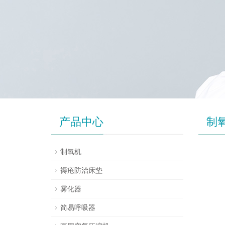
产品中心
制
制氧机
褥疮防治床垫
雾化器
简易呼吸器