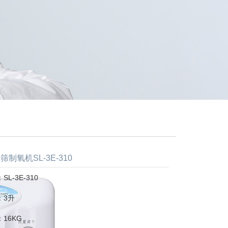
制氧机SL-3E-310
L-3E-310
：3升
16KG