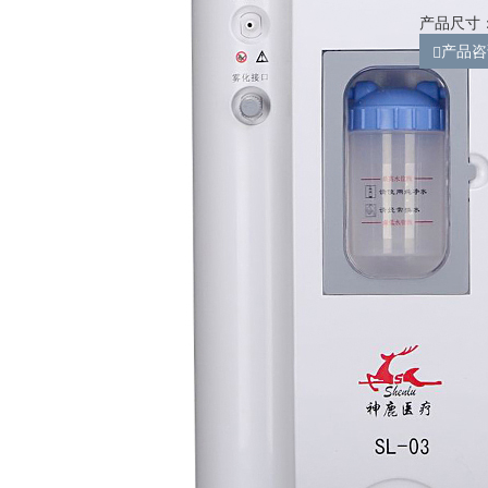
产品尺寸：2
产品咨