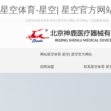
星空体育-星空| 星空官方网
欢迎访问星空体育-星空| 星空官方网站 官方网站！全国服务热线：400
网站星空体育-星空| 星空官方网站
招商加盟
联系星空体育-星