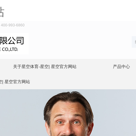
站
-993-6860
关于星空体育-星空| 星空官方网站
产品中心
空| 星空官方网站