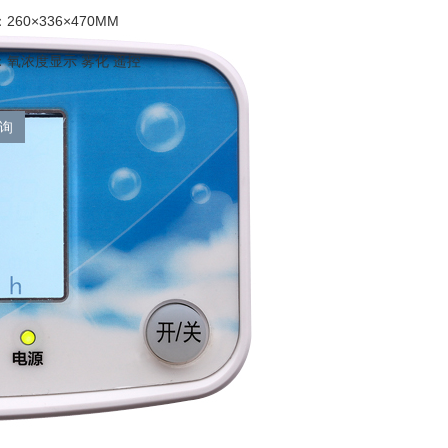
60×336×470MM
：氧浓度显示 雾化 遥控
询