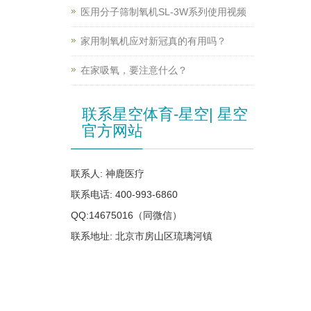
医用分子筛制氧机SL-3W系列使用视频
家用制氧机应对新冠真的有用吗？
在家吸氧，要注意什么？
联系星空体育-星空| 星空
官方网站
联系人: 神鹿医疗
联系电话: 400-993-6860
QQ:14675016（同微信）
联系地址: 北京市房山区琉璃河镇